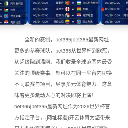
全新的赛制，bet365|bet365最新网址
更多的参赛球队，bet365从世界杯到欧冠，
从超级碗到温网，我们收录全球范围内最受
关注的顶级赛事。您可以在同一平台内切换
不同联赛与项目，尽享多元体育魅力。这意
味着更多激动人心的对决即将上演！
bet365|bet365最新网址作为2026世界杯官
方指定平台，{网址标题}开云体育为您带来