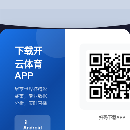
下载开
云体育
APP
尽享世界杯精彩
赛事，专业数据
分析，实时直播
扫码下载APP
📱
Android